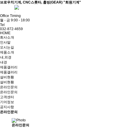
브로우치기계, CNC스롯타, 홉빙(GEAR) "희원기계"
ADMIN
Office Timing
월 - 금 9:00 - 18:00
Tel
032-872-4659
HOME
회사소개
인사말
오시는길
제품소개
내,외경
내경
제품갤러리
제품갤러리
설비현황
설비현황
온라인문의
온라인문의
고객센터
기어정보
공지사항
온라인문의
온라인문의