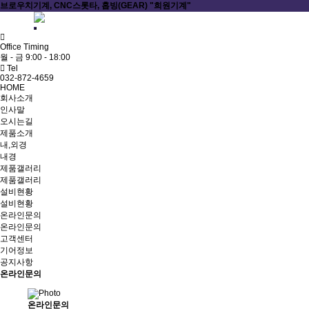
브로우치기계, CNC스롯타, 홉빙(GEAR) "희원기계"
ADMIN
Office Timing
월 - 금 9:00 - 18:00
Tel
032-872-4659
HOME
회사소개
인사말
오시는길
제품소개
내,외경
내경
제품갤러리
제품갤러리
설비현황
설비현황
온라인문의
온라인문의
고객센터
기어정보
공지사항
온라인문의
온라인문의