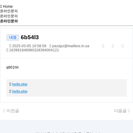
Home
온라인문의
온라인문의
온라인문의
6b54l3
내경
2025-03-05 10:58:59
pazapz@mailbox.in.ua
163991846980328394004121
q801hh
첨부파일
hello.php
hello.php
이전글
다음글