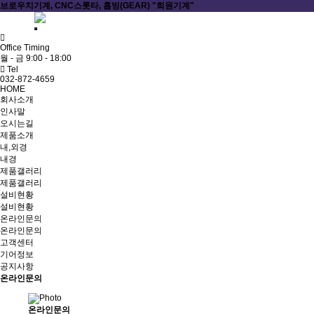
브로우치기계, CNC스롯타, 홉빙(GEAR) "희원기계"
ADMIN
Office Timing
월 - 금 9:00 - 18:00
Tel
032-872-4659
HOME
회사소개
인사말
오시는길
제품소개
내,외경
내경
제품갤러리
제품갤러리
설비현황
설비현황
온라인문의
온라인문의
고객센터
기어정보
공지사항
온라인문의
온라인문의