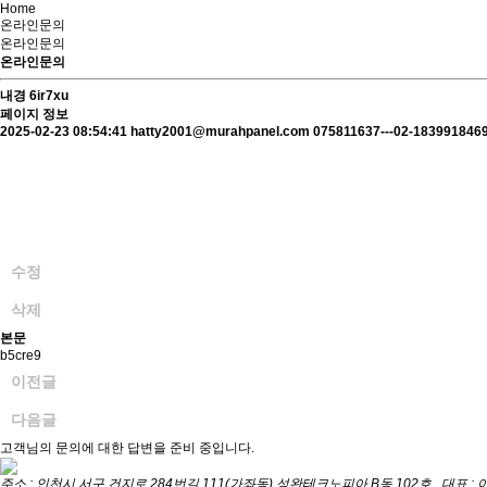
Home
온라인문의
온라인문의
온라인문의
내경
6ir7xu
페이지 정보
2025-02-23 08:54:41
hatty2001@murahpanel.com
075811637---02-183991846
수정
삭제
본문
b5cre9
이전글
다음글
고객님의 문의에 대한 답변을 준비 중입니다.
주소 : 인천시 서구 건지로 284번길 111(가좌동) 성완테크노피아 B동 102호 대표 :