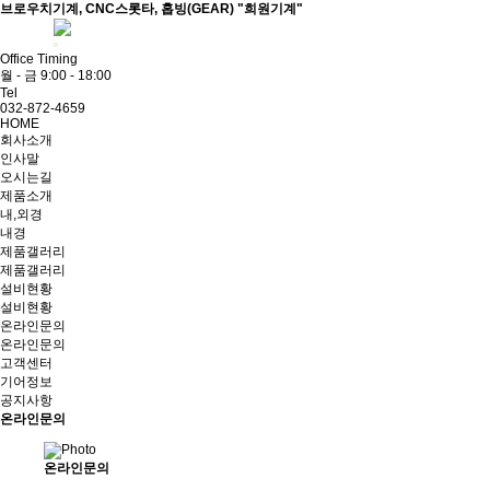
브로우치기계, CNC스롯타, 홉빙(GEAR) "희원기계"
ADMIN
Office Timing
월 - 금 9:00 - 18:00
Tel
032-872-4659
HOME
회사소개
인사말
오시는길
제품소개
내,외경
내경
제품갤러리
제품갤러리
설비현황
설비현황
온라인문의
온라인문의
고객센터
기어정보
공지사항
온라인문의
온라인문의