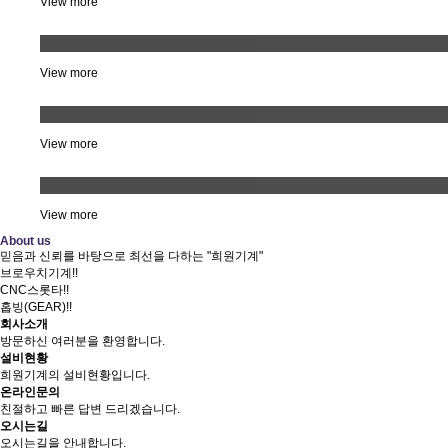
View more
헤르켈 기어 스프라인
View more
락크 기어
View more
외경 2단기아
View more
About us
믿음과 신뢰를 바탕으로 최선을 다하는 "희원기계"
브로우치기계!!
CNC스롯타!!
홉빙(GEAR)!!
회사소개
방문하신 여러분을 환영합니다.
설비현황
희원기계의 설비현황입니다.
온라인문의
친절하고 빠른 답변 드리겠습니다.
오시는길
오시는길을 안내합니다.