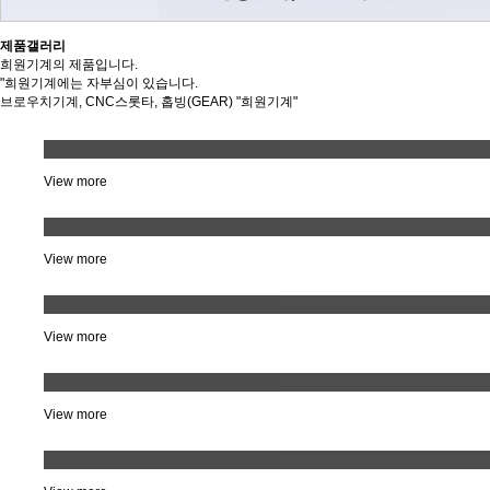
제품갤러리
희원기계의 제품입니다.
"희원기계에는 자부심이 있습니다.
브로우치기계, CNC스롯타, 홉빙(GEAR) "희원기계"
웜나사& 키
View more
베벨기어 ,키
View more
외경 스프라인
View more
외경-기어
View more
헤르켈 기어 스프라인