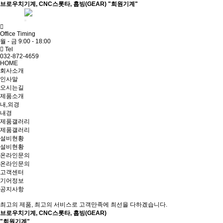
브로우치기계, CNC스롯타, 홉빙(GEAR) "희원기계"
ADMIN
Office Timing
월 - 금 9:00 - 18:00
Tel
032-872-4659
HOME
회사소개
인사말
오시는길
제품소개
내,외경
내경
제품갤러리
제품갤러리
설비현황
설비현황
온라인문의
온라인문의
고객센터
기어정보
공지사항
최고의 제품, 최고의 서비스로 고객만족에 최선을 다하겠습니다.
브로우치기계, CNC스롯타, 홉빙(GEAR)
"희원기계"